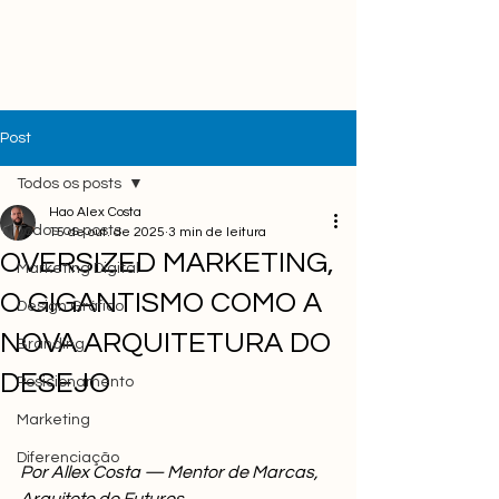
Post
Todos os posts
Hao Alex Costa
Todos os posts
15 de out. de 2025
3 min de leitura
OVERSIZED MARKETING,
Marketing Digital
O GIGANTISMO COMO A
Design Gráfico
NOVA ARQUITETURA DO
Branding
DESEJO
Posicionamento
Marketing
Diferenciação
Por Allex Costa — Mentor de Marcas, 