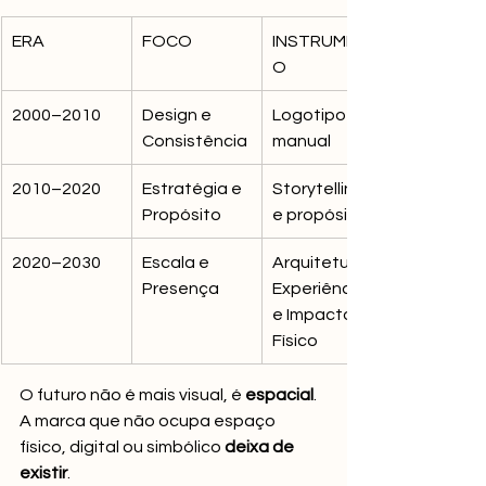
ERA
FOCO
INSTRUMENT
O
2000–2010
Design e 
Logotipo e 
Consistência
manual
2010–2020
Estratégia e 
Storytelling 
Propósito
e propósito
2020–2030
Escala e 
Arquitetura, 
Presença
Experiência 
e Impacto 
Físico
O futuro não é mais visual, é 
espacial
. 
A marca que não ocupa espaço 
físico, digital ou simbólico 
deixa de 
existir
.