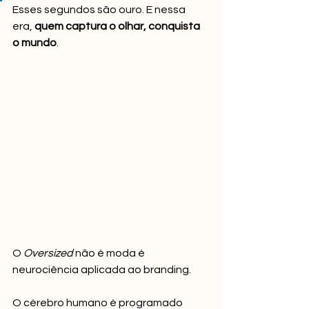
Esses segundos são ouro. E nessa 
era, 
quem captura o olhar, conquista 
o mundo
.
O 
Oversized
 não é moda é 
neurociência aplicada ao branding.
O cérebro humano é programado 