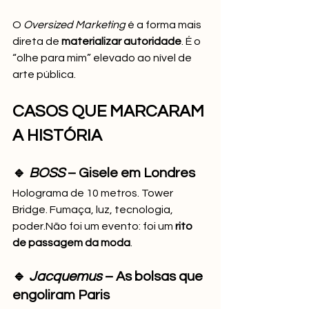
O 
Oversized Marketing
 é a forma mais 
direta de 
materializar autoridade
. É o 
“olhe para mim” elevado ao nível de 
arte pública.
CASOS QUE MARCARAM 
A HISTÓRIA
🔹 
BOSS
 – Gisele em Londres
Holograma de 10 metros. Tower 
Bridge. Fumaça, luz, tecnologia, 
poder.Não foi um evento: foi um 
rito 
de passagem da moda
.
🔹 
Jacquemus
 – As bolsas que 
engoliram Paris