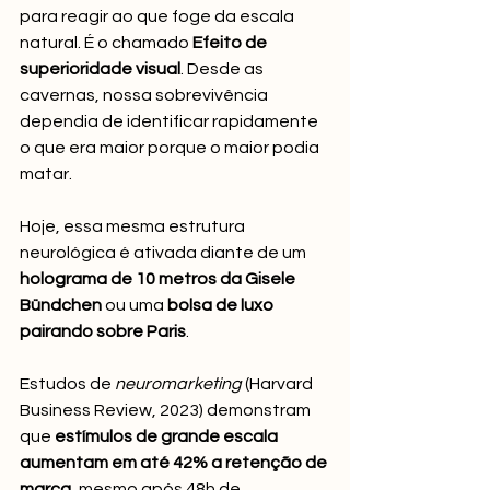
para reagir ao que foge da escala 
natural. É o chamado 
Efeito de 
superioridade visual
. Desde as 
cavernas, nossa sobrevivência 
dependia de identificar rapidamente 
o que era maior porque o maior podia 
matar. 
Hoje, essa mesma estrutura 
neurológica é ativada diante de um 
holograma de 10 metros da Gisele 
Bündchen
 ou uma 
bolsa de luxo 
pairando sobre Paris
.
Estudos de 
neuromarketing
 (Harvard 
Business Review, 2023) demonstram 
que 
estímulos de grande escala 
aumentam em até 42% a retenção de 
marca
, mesmo após 48h de 