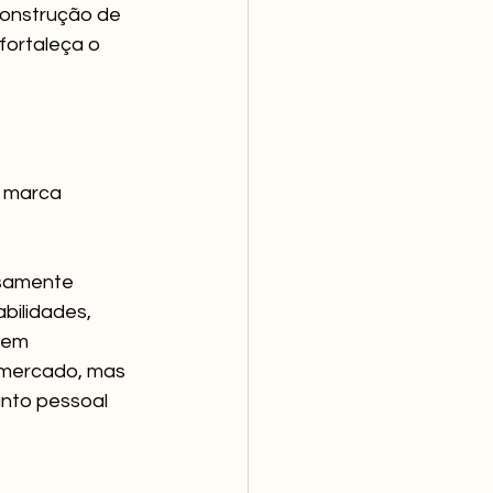
construção de 
fortaleça o 
a marca 
samente 
bilidades, 
bem 
 mercado, mas 
nto pessoal 