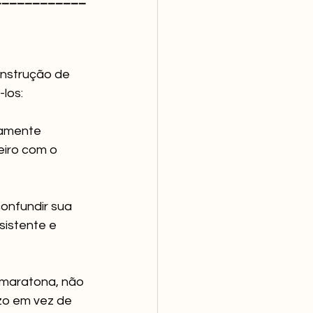
nstrução de 
los:
amente 
eiro com o 
onfundir sua 
istente e 
 maratona, não 
zo em vez de 