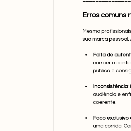
Erros comuns n
Mesmo profissionai
sua marca pessoal. 
Falta de autent
corroer a confi
público e consi
Inconsistência
:
audiência e en
coerente.
Foco exclusivo 
uma corrida. Co