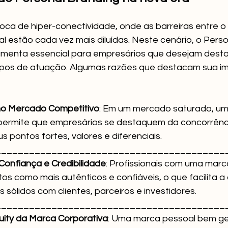
ca de hiper-conectividade, onde as barreiras entre o
al estão cada vez mais diluídas. Neste cenário, o Pers
amenta essencial para empresários que desejam desta
mpos de atuação. Algumas razões que destacam sua im
no Mercado Competitivo
: Em um mercado saturado, um
 permite que empresários se destaquem da concorrênci
s fortes, valores e diferenciais.                                          
_________________________________________
onfiança e Credibilidade
: Profissionais com uma mar
stos como mais autênticos e confiáveis, o que facilita 
ólidos com clientes, parceiros e investidores.               
_________________________________________
ity da Marca Corporativa
: Uma marca pessoal bem ge