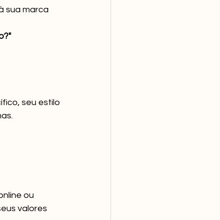
 à sua marca 
?" 
ico, seu estilo 
as. 
nline ou 
seus valores 