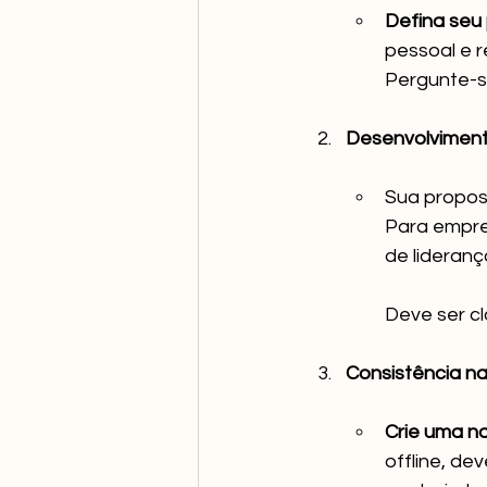
Defina seu
pessoal e r
Pergunte-s
Desenvolviment
Sua propost
Para empres
de lideran
Deve ser cl
Consistência n
Crie uma n
offline, de