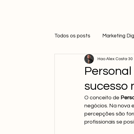
Todos os posts
Marketing Dig
Hao Alex Costa
30
Diferenciação
Personal
sucesso 
O conceito de 
Perso
negócios. Na nova e
percepções são for
profissionais se pos