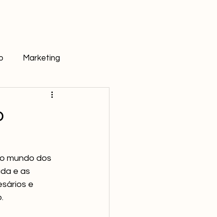
o
Marketing
o
no mundo dos 
da e as 
ários e 
. 