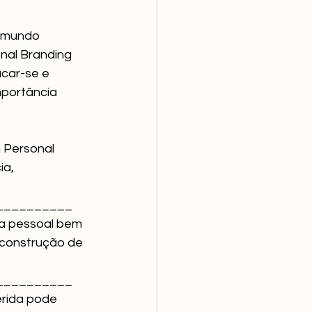
 mundo 
onal Branding 
car-se e 
portância 
 Personal 
a, 
                     
__________
ca pessoal bem 
a construção de 
__________
rida pode 