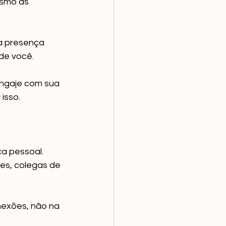
esmo as 
ua presença 
de você. 
engaje com sua 
isso.
a pessoal. 
es, colegas de 
exões, não na 