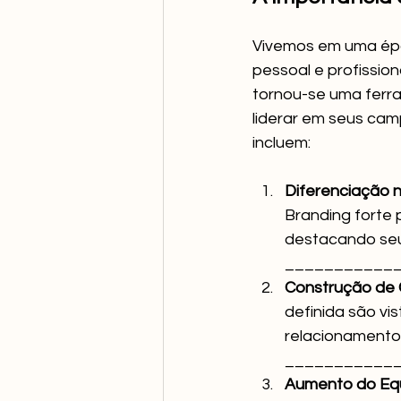
Vivemos em uma épo
pessoal e profission
tornou-se uma ferr
liderar em seus ca
incluem:
Diferenciação 
Branding forte
destacando seus ponto
___________
Construção de C
definida são vi
relacionamentos s
___________
Aumento do Equ