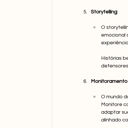
Storytelling
:
O storytell
emocional c
experiência
Histórias 
defensores
Monitoramento
O mundo do
Monitore c
adaptar su
alinhado co
_______________