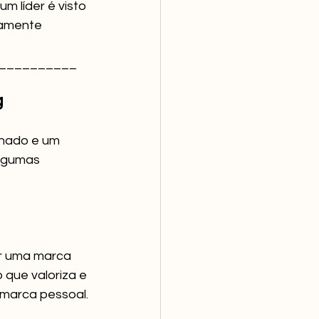
 líder é visto 
camente 
                        
__________
g
lhado e um 
lgumas 
ir uma marca 
que valoriza e 
 marca pessoal.