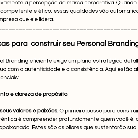
itivamente a percepção da marca corporativa. Quando um
 competente e ético, essas qualidades são automati
ele lidera.                                                                           
__________________________________________
as para  construir seu Personal Brandin
al Branding eficiente exige um plano estratégico deta
o com a autenticidade e a consistência. Aqui estão a
enciais:
to e clareza de propósito
:
 seus valores e paixões
: O primeiro passo para constru
têntica é compreender profundamente quem você é, o 
apaixonado. Estes são os pilares que sustentarão sua