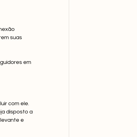
onexão 
trem suas 
guidores em 
ir com ele. 
a disposto a 
levante e 
____________