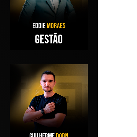
EDDIE
MORAES
GESTÃO
gUILHERME
DORN