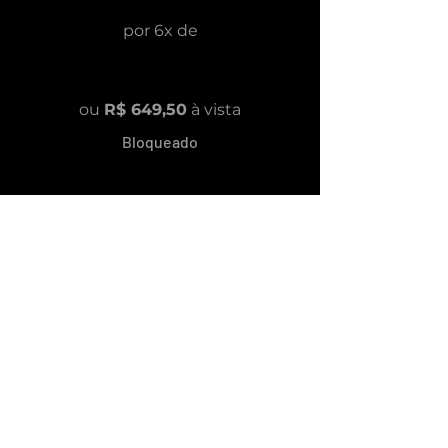
por 6x de
R$ 123,03
ou
R$ 649,50
à vista
Bloqueado
Melhores lugares do evento na frente
do palco, kit VIP de boas vindas,
certificado, comodidades especiais,
esteja no grupo exclusivo com os
palestrantes do evento com insights
extras pós evento e sessão de
consultoria.