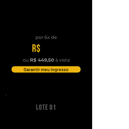
Lote Especial
Aproveite a oferta especial
de lançamento.
por 6x de
R$
85,14
ou
R$ 449,50
à vista
Garantir meu ingresso
Lote 01
Em Breve
...