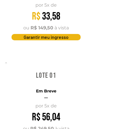
por 5x de
R$
33,58
ou
R$ 149,50
à vista
Garantir meu ingresso
Lote 01
Em Breve
...
por 5x de
R$ 56,04
ou
R$ 249,50
à vista