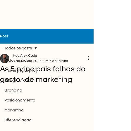
Post
Todos os posts
Hao Alex Costa
Todos os posts
1 de fev. de 2023
2 min de leitura
As 5 principais falhas do
Marketing Digital
gestor de marketing
Design Gráfico
Branding
Posicionamento
Marketing
Diferenciação