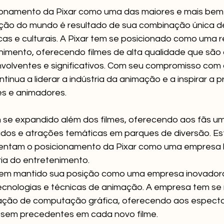
ionamento da Pixar como uma das maiores e mais bem
ão do mundo é resultado de sua combinação única de
icas e culturais. A Pixar tem se posicionado como uma r
enimento, oferecendo filmes de alta qualidade que sã
nvolventes e significativos. Com seu compromisso com a
ntinua a liderar a indústria da animação e a inspirar a p
es e animadores.
 se expandido além dos filmes, oferecendo aos fãs 
ados e atrações temáticas em parques de diversão. Est
entam o posicionamento da Pixar como uma empresa lí
ria do entretenimento.
r tem mantido sua posição como uma empresa inovador
ecnologias e técnicas de animação. A empresa tem se 
ção de computação gráfica, oferecendo aos espect
s sem precedentes em cada novo filme.