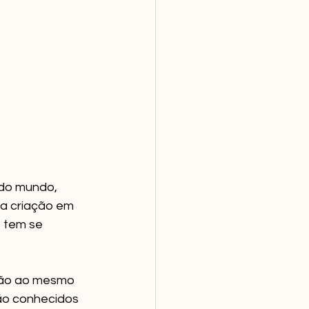
do mundo, 
ua criação em 
 tem se 
são ao mesmo 
são conhecidos 