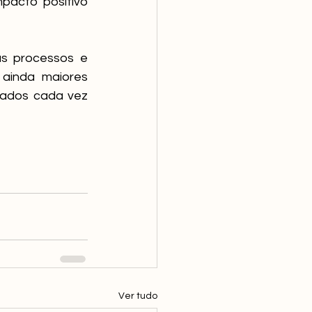
pacto positivo 
s processos e 
ainda maiores 
tados cada vez 
Ver tudo