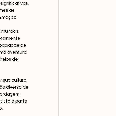
ignificativas. 
lmes de 
nimação.
r mundos 
otalmente 
apacidade de 
uma aventura 
heios de 
 sua cultura 
ão diversa de 
abordagem 
sista é parte 
o.