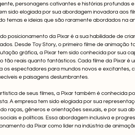
gente, personagens cativantes e histórias profundas e s
 tem sido elogiada por sua abordagem inovadora aos fi
do temas e ideias que são raramente abordados na a
do posicionamento da Pixar é a sua habilidade de cria
ados. Desde Toy Story, o primeiro filme de animação t
tação gráfica, a Pixar tem sido conhecida por sua c
o tão reais quanto fantásticos. Cada filme da Pixar é 
a os espectadores para mundos novos e excitantes, c
ecíveis e paisagens deslumbrantes.
tística de seus filmes, a Pixar também é conhecida por
sista. A empresa tem sido elogiada por sua representaç
ndo raças, gêneros e orientações sexuais, e por sua 
sociais e políticas. Essa abordagem inclusiva e progres
ionamento da Pixar como líder na indústria de animaçã