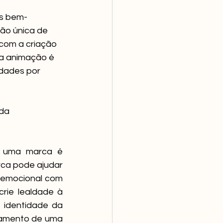
is bem-
ão única de 
com a criação 
da animação é 
idades por 
da 
e uma marca é 
ca pode ajudar 
emocional com 
rie lealdade à 
identidade da 
namento de uma 