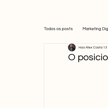
Todos os posts
Marketing Dig
Hao Alex Costa
13 
Diferenciação
O posici