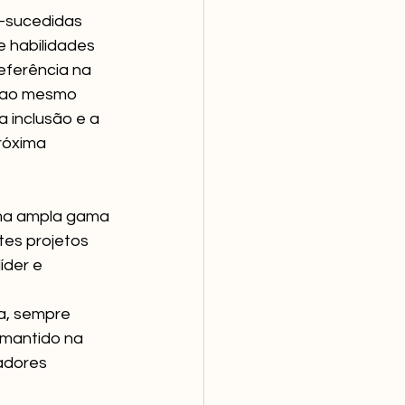
-sucedidas 
 habilidades 
eferência na 
o ao mesmo 
 inclusão e a 
róxima 
uma ampla gama 
es projetos 
der e 
a, sempre 
mantido na 
adores 