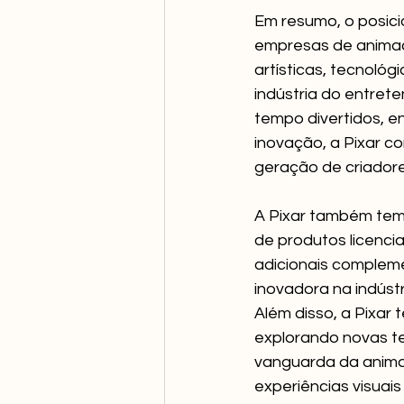
Em resumo, o posic
empresas de animaç
artísticas, tecnológ
indústria do entret
tempo divertidos, e
inovação, a Pixar co
geração de criador
A Pixar também tem
de produtos licenci
adicionais complem
inovadora na indúst
Além disso, a Pixa
explorando novas t
vanguarda da anima
experiências visuai